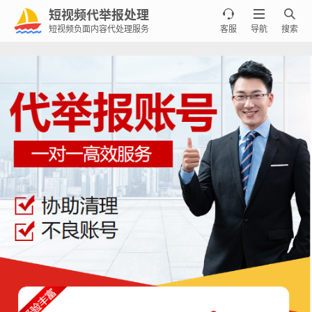
短视频代举报处理



短视频负面内容代处理服务
客服
导航
搜索