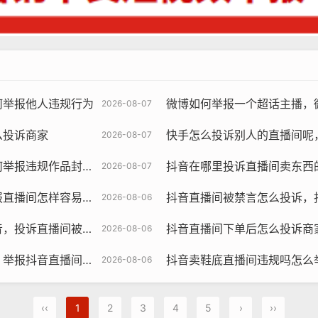
何举报他人违规行为
微博如何举报一个超话主播，
2026-08-07
么投诉商家
快手怎么投诉别人的直播间呢，快
2026-08-07
报违规作品封禁账号
抖音在哪里投诉直播间卖东西的主播，
2026-08-07
播间怎样容易成功
抖音直播间被禁言怎么投诉，抖音
2026-08-06
直播间被移出怎么办
抖音直播间下单后怎么投诉商家，抖
2026-08-06
报抖音直播间有用吗
抖音卖鞋底直播间违规吗怎么举报他
2026-08-06
‹‹
1
2
3
4
5
›
››