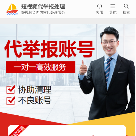
短视频代举报处理



短视频负面内容代处理服务
客服
导航
搜索