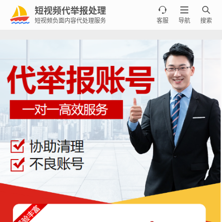
短视频代举报处理



短视频负面内容代处理服务
客服
导航
搜索