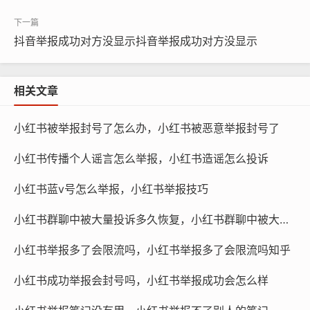
3、发送私信举报：
- 如果你需要更详细的线索或证据，可以向博主发送私
抖音举报成功对方没显示抖音举报成功对方没显示
信，告知他们抄袭的情况并请求他们的帮助。
提供有效证据
相关文章
在举报时，提供有效的证据是非常重要的，你可以提供以
小红书被举报封号了怎么办，小红书被恶意举报封号了
下信息：
小红书传播个人谣言怎么举报，小红书造谣怎么投诉
- 抄袭者的账号名和头像。
小红书蓝v号怎么举报，小红书举报技巧
- 被抄袭的作品的链接。
小红书群聊中被大量投诉多久恢复，小红书群聊中被大量投诉多久恢复正常
- 可以截图或视频展示抄袭的内容。
小红书举报多了会限流吗，小红书举报多了会限流吗知乎
- 如果有版权证书或其他证明材料，最好一并提供。
小红书成功举报会封号吗，小红书举报成功会怎么样
注意事项