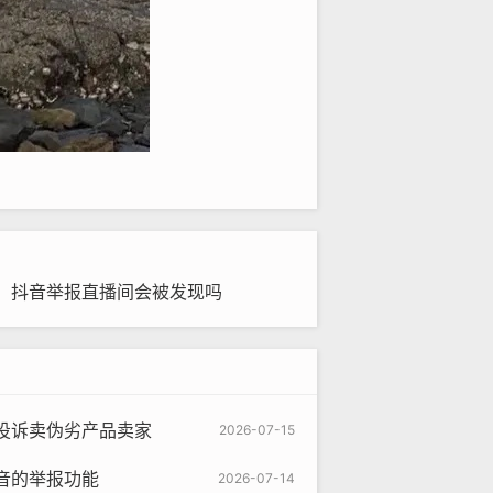
，抖音举报直播间会被发现吗
户遇到违规内容并提交举报后，系统并
选和培训的大众评审员，也就是社区中
投诉卖伪劣产品卖家
2026-07-15
性违规、灰色幽默或社会公序良俗边界
音的举报功能
2026-07-14