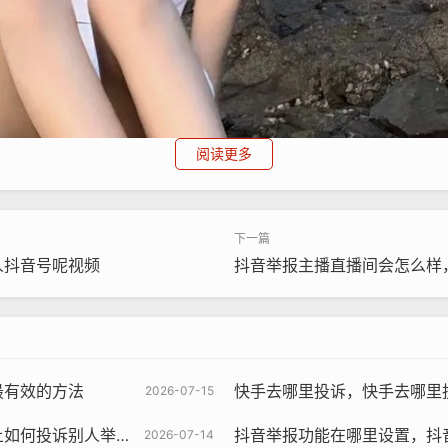
阅读更多
人抖音号呢视频
抖音举报主播直播间会怎么样
更像是一个由官方引导、用户深度参与的“云端评议会”，当用
界限模糊、争议较大的案例，平台会将判定权部分让渡给经过筛
对内容进行投票判断,决定其是否违规。
最有效的方法
快手去哪里投诉，快手去哪里
2026-07-15
算法难以精准把握文化语境与情感细微变化的痛点，很多涉及隐
何投诉别人举报我
抖音举报功能在哪里设置，抖
2026-07-14