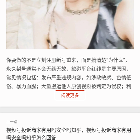
你要做的不是立刻注册新号重来，而是搞清楚“为什么”，
永久封号通常不会无缘无故，触碰平台红线是主要原因，
常见情况包括：发布严重违规内容，如涉政敏感、色情低
俗、暴力血腥；大量搬运他人原创视频被判定为侵权；利
用刷量、刷赞等灰产手段破坏社区生态；甚至包括在直播
阅读更多
间进行严重违规引流或欺诈行为，如果你坚信自己的账号
是误判，比如被恶意举报,那么申诉是你的第一道防线。
你可以尝试通过快手APP内的“设置-反馈与帮助”联系官方
视频号投诉商家有用吗安全吗知乎，视频号投诉商家有用
客服，或者去“快手”官方微博、微信公众号留言说明情
吗安全吗知乎怎么回答