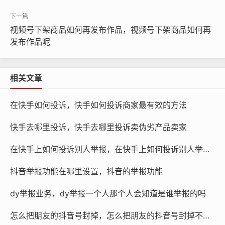
况，申诉时，请务必准备好你的账号信息，并附上诚恳
的、条理清晰的情况说明，如果确实是自己疏忽导致的轻
视频号下架商品如何再发布作品，视频号下架商品如何再
微违规，承认错误并承诺不再犯，有时能换来一次解封机
发布作品呢
会，但必须认清现实，在绝大多数情况下，“永久封禁”四
个字就意味着苹果ID被官方从服务器里永久抹除，个人通
相关文章
过常规申诉解封的通道极其狭窄,成功率微乎其微。
当个人申诉一次次被冰冷的系统或固定话术驳回后，你是
在快手如何投诉，快手如何投诉商家最有效的方法
否就真的无计可施了？也不尽然，如果你实在不忍心放弃
快手去哪里投诉，快手去哪里投诉卖伪劣产品卖家
那个倾注了大量心血、具有不可替代价值的账号，那么在
绝望的缝隙中,或许还存在一条非常规的路径。
在快手上如何投诉别人举报，在快手上如何投诉别人举报我
在互联网的灰色地带，长期活跃着一批掌握特殊技术和人
抖音举报功能在哪里设置，抖音的举报功能
脉通道的专业团队，这些团队号称能够通过内部接口或特
dy举报业务，dy举报一个人那个人会知道是谁举报的吗
定技术手段处理高难度封号问题，但这里必须给你泼一盆
冷水——这条路上布满陷阱，市面上打着“百分百解封”旗
怎么把朋友的抖音号封掉，怎么把朋友的抖音号封掉不被发现
号的骗子多如牛毛，他们看准了你焦虑的心理，先以低价