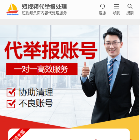
短视频代举报处理



短视频负面内容代处理服务
客服
导航
搜索