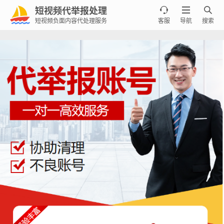
短视频代举报处理



短视频负面内容代处理服务
客服
导航
搜索