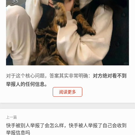
对于这个核心问题，答案其实非常明确：
对方绝对看不到
举报人的任何信息。
阅读更多
快手的平台机制对举报者的隐私保护是非常严格的，当你
对某个用户的作品、评论或私信进行举报时，你的个人信
息、账号ID是完全隐藏的，被举报的人只会收到一个系统
的违规通知，告诉他因为某项原因内容被处理了，但他根
快手被别人举报了会怎么样，快手被人举报了自己会收到
本无从得知是哪位用户发起的举报，这就像你向老师匿名
举报信息吗