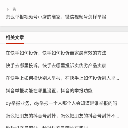
打了个小报告，老师只会批评那个犯错的同学,而不会把你
供出来。
怎么举报视频号小店的商家，微信视频号怎样举报
虽然系统严格保密，但在现实中，对方其实是有可能“猜”
到是谁举报的，这种情况往往不是因为系统泄密，而是源
相关文章
于人际关系的微妙，你刚和对方在评论区发生了激烈的争
吵，紧接着对方就被举报封号了，那对方很自然就会怀疑
在快手如何投诉，快手如何投诉商家最有效的方法
到你头上，又或者，你向朋友抱怨过看不惯某人，转眼那
快手去哪里投诉，快手去哪里投诉卖伪劣产品卖家
人就被处罚了,风声也可能传出去。
在快手上如何投诉别人举报，在快手上如何投诉别人举报我
如果遇到一些极端情况该怎么办？比如你觉得对方这个账
号背后的人非常难缠，或者你举报的内容涉及到比较复杂
抖音举报功能在哪里设置，抖音的举报功能
的利益纠纷，你担心对方通过推理锁定你，然后进行长期
dy举报业务，dy举报一个人那个人会知道是谁举报的吗
的网络纠缠，在这种时候，如果你因为担忧而不敢自己操
作，或者希望举报能更高效、更有策略性地进行,确实可以
怎么把朋友的抖音号封掉，怎么把朋友的抖音号封掉不被发现
寻找专业团队协助处理。