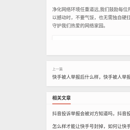
净化网络环境任重道远,我们鼓励每
以撼动时，不要气馁，也无需独自硬
守护我们热爱的网络家园。
短视频代举报
@直播间处理
本文链接：
https://log.sgrdd.com/p
快手被人举报后什么样，快手被人举报
抖音举报方法
抖音投诉举报方法
相关文章
抖音投诉举报会被对方知道吗，抖音投诉举报
怎么样才能让快手号封掉，如何让快