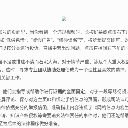
账号的页面里，当你看到一个违规视频时，长按屏幕或点击右下角
如“低俗色情”、“虚假广告”、“侮辱谩骂”等，按步骤提交即可
同样可以按分类进行投诉，直播中若出现问题，点击直播间右下角的“
据不足或描述不清而石沉大海，对于情节严重、涉及个人重大权益
高，这时，寻求
专业团队协助处理
便成为一个理性且高效的选择
列关键工作。
。
他们会指导或帮助你进行
证据的全面固定
，对于一段辱骂视频
屏评论、保存对方主页ID和绑定手机信息的页面，形成司法认
法律依据充分的举报信函，准确指出内容违反了《网络信息内容
诽谤、知识产权侵权等需要追究法律责任的事件时，他们还能帮助
至为后续的法律程序做好准备。