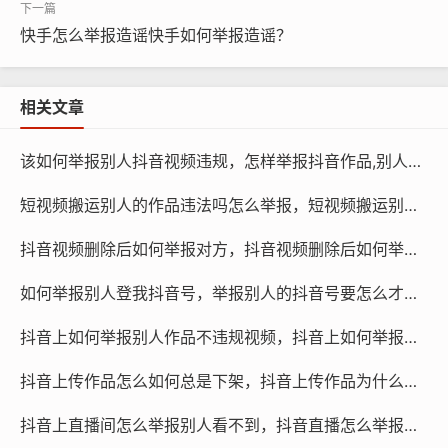
快手怎么举报造谣快手如何举报造谣？
用户在收到处罚通知后，可以随时通过举报页面查询自己
的举报记录，了解举报是否得到处理以及处理结果，用户
还可以向相关监管部门反映自己的意见，共同维护视频号
相关文章
的良好生态。
该如何举报别人抖音视频违规，怎样举报抖音作品,别人会看到谁举报的吗
视频号举报机制是一项重要的安全措施，能够有效地打击
网络乱象，保护用户的合法权益，但需要注意的是，举报
短视频搬运别人的作品违法吗怎么举报，短视频搬运别人的作品违法吗怎么举报他
信息的真实性至关重要，用户在提交举报时应仔细核实举
抖音视频删除后如何举报对方，抖音视频删除后如何举报对方看不到
报内容，避免虚假举报，以免影响自身权益。
如何举报别人登我抖音号，举报别人的抖音号要怎么才最有效果
抖音上如何举报别人作品不违规视频，抖音上如何举报别人作品不违规视频呢
抖音上传作品怎么如何总是下架，抖音上传作品为什么这么慢
抖音上直播间怎么举报别人看不到，抖音直播怎么举报成功