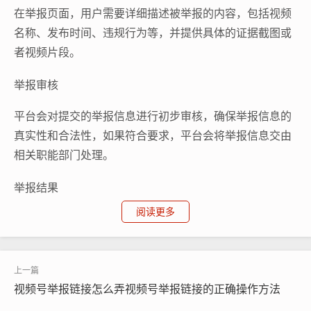
在举报页面，用户需要详细描述被举报的内容，包括视频
名称、发布时间、违规行为等，并提供具体的证据截图或
者视频片段。
举报审核
平台会对提交的举报信息进行初步审核，确保举报信息的
真实性和合法性，如果符合要求，平台会将举报信息交由
相关职能部门处理。
举报结果
阅读更多
如果举报信息被确认属实，平台会根据实际情况对违规者
采取相应的处罚措施，如封禁账号、限制上传功能等，对
于恶意刷屏、发布低俗内容的行为，平台还会视情节严重
程度进行更严厉的处罚。
视频号举报链接怎么弄视频号举报链接的正确操作方法
举报反馈