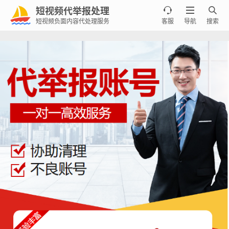
短视频代举报处理



短视频负面内容代处理服务
客服
导航
搜索